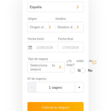
España
Origen
Destino
Origen del viaje
-
Destino del viaje
Fecha inicio
Fecha final
-
N
N
Tipo de seguro
a
a
¿Ya estás de
Selecciona tu
v
v
viaje?
seguro
Si
No
i
i
g
g
Nº de viajeros
a
a
-
+
t
t
e
e
f
b
o
a
Calcula tu seguro
r
c