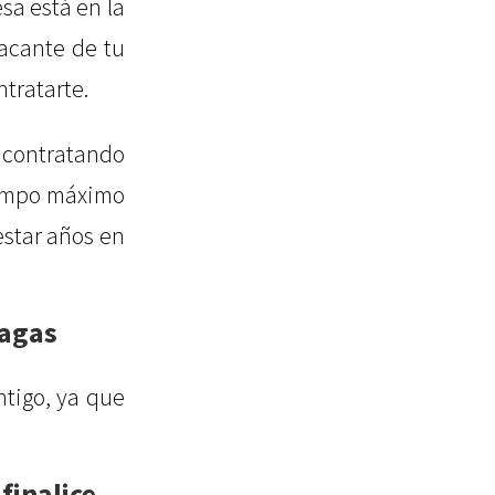
sa está en la
vacante de tu
ntratarte.
 contratando
iempo máximo
estar años en
pagas
ntigo, ya que
finalice