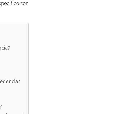
specífico con
ncia?
cedencia?
?