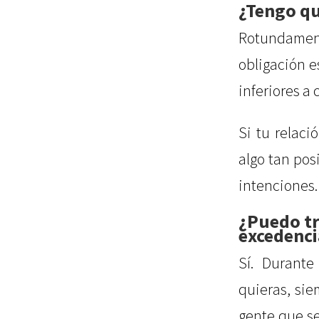
¿Tengo qu
Rotundament
obligación e
inferiores a
Si tu relaci
algo tan pos
intenciones.
¿Puedo tr
excedenci
Sí. Durant
quieras, si
gente que se