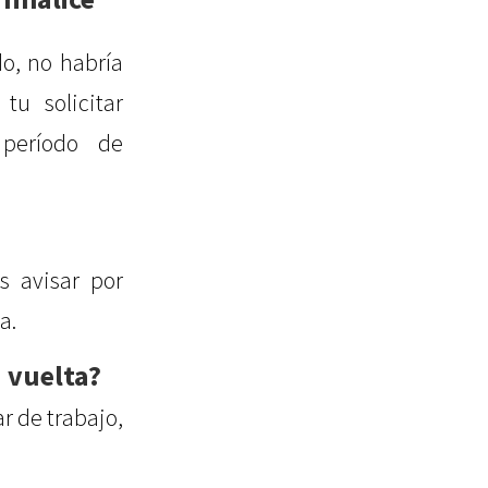
do, no habría
tu solicitar
 período de
s avisar por
a.
 vuelta?
r de trabajo,