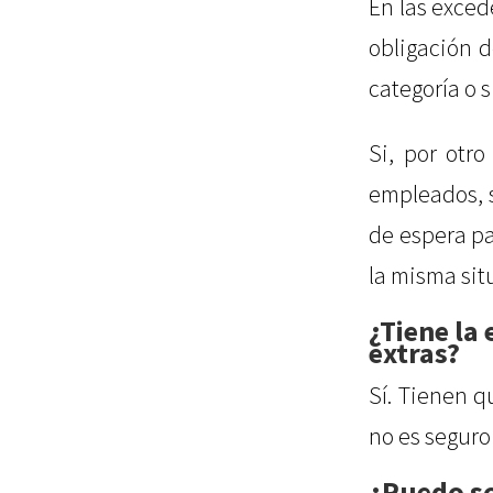
En las exced
obligación d
categoría o s
Si, por otr
empleados, 
de espera pa
la misma sit
¿Tiene la
extras?
Sí. Tienen q
no es seguro
¿Puedo so