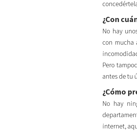
concedértel
¿Con cuán
No hay unos
con mucha a
incomodidad
Pero tampoc
antes de tu ú
¿Cómo pre
No hay ning
departamen
internet, aq