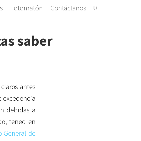
s
Fotomatón
Contáctanos
tas saber
 claros antes
de excedencia
on debidas a
do, tened en
o General de