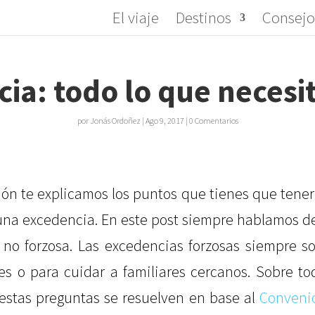
El viaje
Destinos
Consejo
ia: todo lo que necesi
por
Jonás Ordoñez
|
Ago 9, 2017
|
0 Comentarios
ón te explicamos los puntos que tienes que tener
 una excedencia. En este post siempre hablamos 
y no forzosa. Las excedencias forzosas siempre s
s o para cuidar a familiares cercanos. Sobre to
estas preguntas se resuelven en base al
Conveni