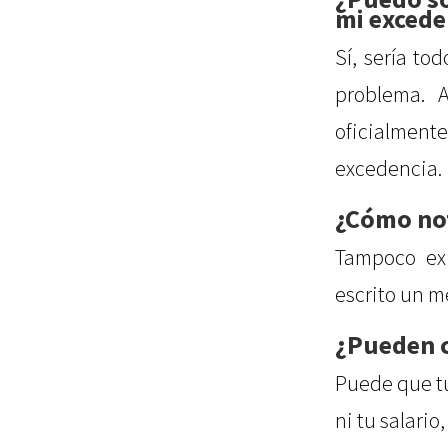
mi excede
Sí, sería to
problema. A
oficialmen
excedencia.
¿Cómo not
Tampoco exi
escrito un m
¿Pueden c
Puede que tu
ni tu salario