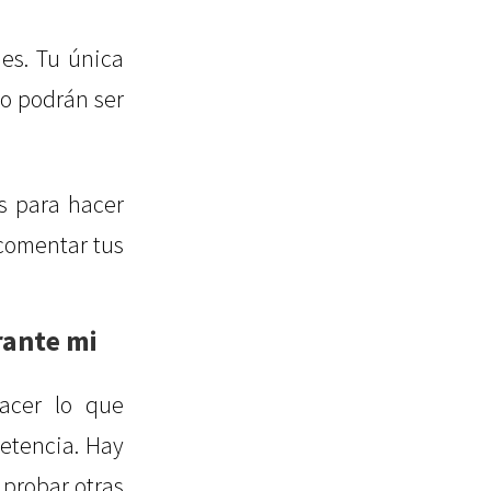
es. Tu única
no podrán ser
es para hacer
 comentar tus
rante mi
acer lo que
etencia. Hay
 probar otras