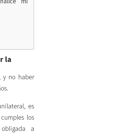
nalice mi
r la
, y no haber
ños.
ilateral, es
 cumples los
 obligada a