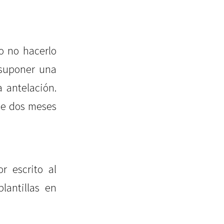
o no hacerlo
 suponer una
 antelación.
ue dos meses
r escrito al
antillas en