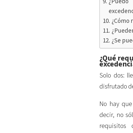
¿Puedo 
excedenc
¿Cómo no
¿Pueden
¿Se pued
¿Qué requ
excedenci
Solo dos: l
disfrutado d
No hay que 
decir, no s
requisitos