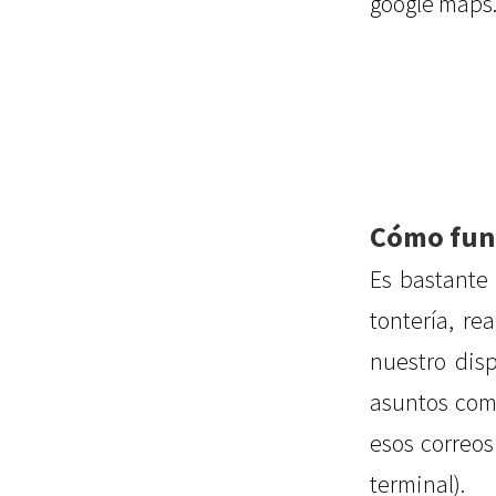
google maps.
Cómo fun
Es bastante
tontería, r
nuestro dis
asuntos como
esos correos
terminal).