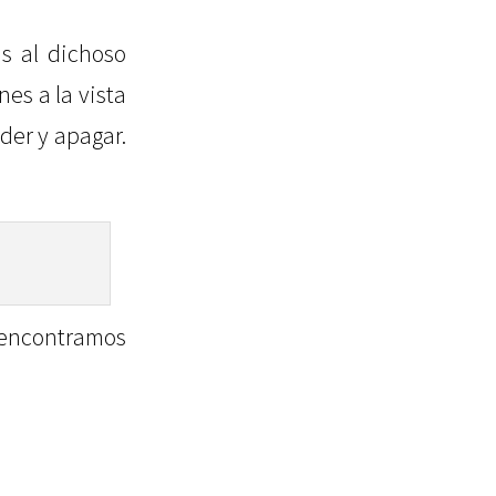
as al dichoso
es a la vista
der y apagar.
 encontramos