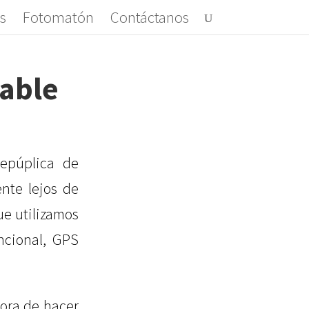
s
Fotomatón
Contáctanos
zable
epúplica de
nte lejos de
ue utilizamos
ncional, GPS
ora de hacer