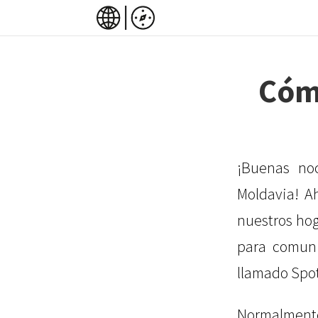
Cómo
¡Buenas no
Moldavia! A
nuestros hog
para comuni
llamado Spot
Normalmente