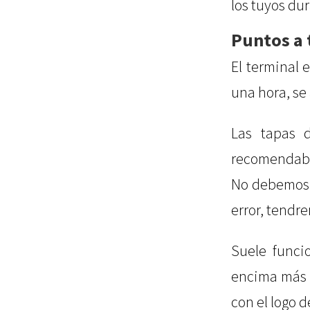
los tuyos du
Puntos a 
El terminal 
una hora, se
Las tapas 
recomendable
No debemos a
error, tendr
Suele funci
encima más o
con el logo 