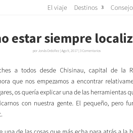
El viaje
Destinos
Consejo
 estar siempre locali
por
Jonás Ordoñez
|
Ago 9, 2017
|
3 Comentarios
ches a todos desde Chisinau, capital de la R
hora que nos empezamos a encontrar relativame
ares, os quería explicar una de las herramientas q
carnos con nuestra gente. El pequeño, pero fu
.
 una de las cosas que más echa para atrás a la h