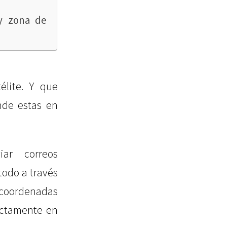
 y zona de
élite. Y que
nde estas en
ar correos
 todo a través
s coordenadas
ectamente en