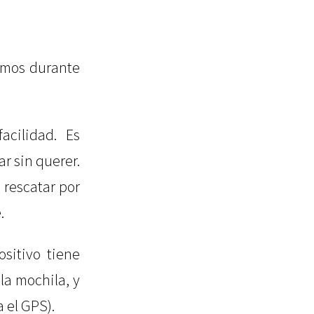
vemos durante
cilidad. Es
r sin querer.
 rescatar por
.
sitivo tiene
la mochila, y
 el GPS).