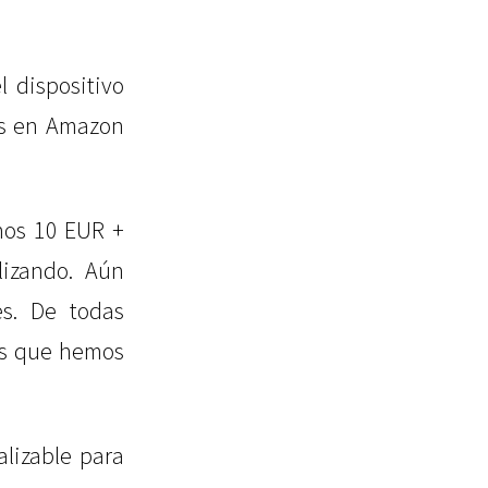
 dispositivo
os en Amazon
nos 10 EUR +
lizando. Aún
es. De todas
eas que hemos
lizable para