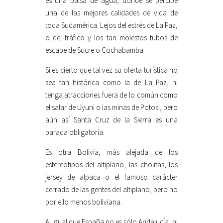
es una balsa de agua, donde se percibe
una de las mejores calidades de vida de
toda Sudamérica. Lejos del estrés de La Paz,
o del tráfico y los tan molestos tubos de
escape de Sucre o Cochabamba.
Si es cierto que tal vez su oferta turística no
sea tan histórica como la de La Paz, ni
tenga atracciones fuera de lo común como
el salar de Uyuni o las minas de Potosi, pero
aún así Santa Cruz de la Sierra es una
parada obligatoria.
Es otra Bolivia, más alejada de los
estereotipos del altiplano, las cholitas, los
jersey de alpaca o el famoso carácter
cerrado de las gentes del altiplano, pero no
por ello menos boliviana.
Al igual que España no es sólo Andalucía, ni