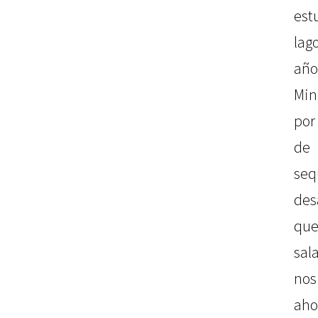
est
lag
año
Min
por
de 
seq
des
que
sal
no
aho