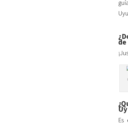
guí
Uyu
¿D
de
¡Ju
¿Q
Uy
Es 