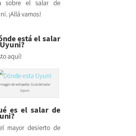
a sobre el salar de
ni. ¡Allá vamos!
ónde está el salar
 Uyuni?
sto aquí!
Imagen de wikipedia. Guía del salar
Uyuni.
ué es el salar de
uni?
el mayor desierto de