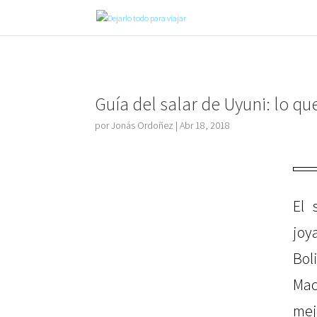
Guía del salar de Uyuni: lo qu
por
Jonás Ordoñez
|
Abr 18, 2018
El 
jo
Bol
Mac
mej