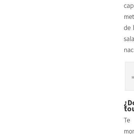
cap
met
de 
sal
nac
M
¿D
to
Te
mon