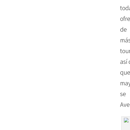
to
ofr
de 
más
tou
así
que
may
se
Ave