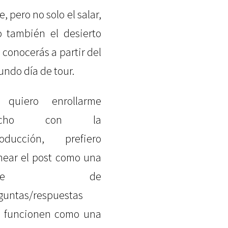
e, pero no solo el salar,
o también el desierto
 conocerás a partir del
undo día de tour.
 quiero enrollarme
ucho con la
roducción, prefiero
near el post como una
erie de
guntas/respuestas
 funcionen como una