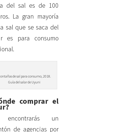
a del sal es de 100
ros. La gran mayoría
la sal que se saca del
ar es para consumo
ional.
ontañas de sal para consumo, 2018.
Guía del salar de Uyuni
ónde comprar el
ur?
 encontrarás un
tón de agencias por