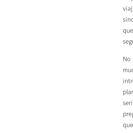
viaj
sin
que
seg
No
m
int
pla
s
pre
que