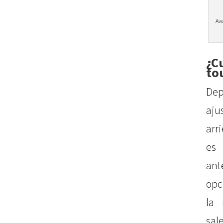
Ave
¿C
to
Dep
aj
arr
es 
ant
opc
la
sal