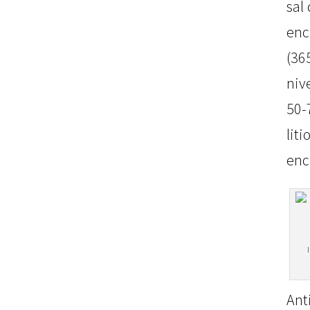
sal
enc
(36
niv
50-
li
enc
Ant