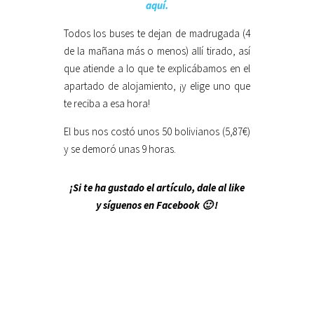
aquí.
Todos los buses te dejan de madrugada (4
de la mañana más o menos) allí tirado, así
que atiende a lo que te explicábamos en el
apartado de alojamiento, ¡y elige uno que
te reciba a esa hora!
El bus nos costó unos 50 bolivianos (5,87€)
y se demoró unas 9 horas.
¡Si te ha gustado el artículo, dale al like
y síguenos en Facebook 🙂 !