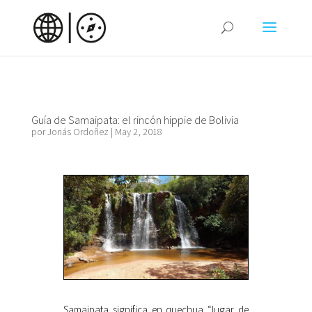
Guía de Samaipata: el rincón hippie de Bolivia
por
Jonás Ordoñez
|
May 2, 2018
Samaipata significa en quechua “lugar de