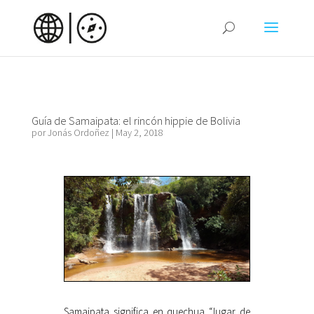
Guía de Samaipata: el rincón hippie de Bolivia
por
Jonás Ordoñez
|
May 2, 2018
Samaipata significa en quechua “lugar de