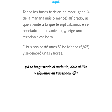
aquí.
Todos los buses te dejan de madrugada (4
de la mañana más o menos) allí tirado, así
que atiende a lo que te explicábamos en el
apartado de alojamiento, ¡y elige uno que
te reciba a esa hora!
El bus nos costó unos 50 bolivianos (5,87€)
y se demoró unas 9 horas.
¡Si te ha gustado el artículo, dale al like
y síguenos en Facebook 🙂 !