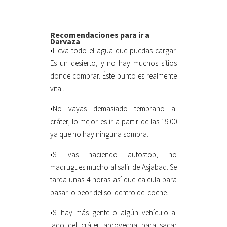
Recomendaciones para ir a
Darvaza
•Lleva todo el agua que puedas cargar.
Es un desierto, y no hay muchos sitios
donde comprar. Éste punto es realmente
vital.
•No vayas demasiado temprano al
cráter, lo mejor es ir a partir de las 19:00
ya que no hay ninguna sombra.
•Si vas haciendo autostop, no
madrugues mucho al salir de Asjabad. Se
tarda unas 4 horas así que calcula para
pasar lo peor del sol dentro del coche.
•Si hay más gente o algún vehículo al
lado del cráter aprovecha para sacar