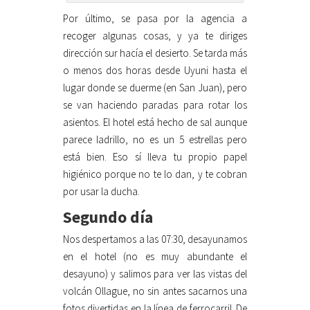
Por último, se pasa por la agencia a
recoger algunas cosas, y ya te diriges
dirección sur hacía el desierto. Se tarda más
o menos dos horas desde Uyuni hasta el
lugar donde se duerme (en San Juan), pero
se van haciendo paradas para rotar los
asientos. El hotel está hecho de sal aunque
parece ladrillo, no es un 5 estrellas pero
está bien. Eso sí lleva tu propio papel
higiénico porque no te lo dan, y te cobran
por usar la ducha.
Segundo día
Nos despertamos a las 07:30, desayunamos
en el hotel (no es muy abundante el
desayuno) y salimos para ver las vistas del
volcán Ollague, no sin antes sacarnos una
fotos divertidas en la línea de ferrocarril. De