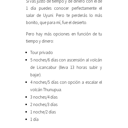
Si vas justo de tiempo y de dinero con el de
1 día puedes conocer perfectamente el
salar de Uyuni. Pero te perderás lo más
bonito, que para mí, fue el desierto.
Pero hay más opciones en función de tu
tiempo y dinero:
Tour privado
5 noches/6 días con ascensión al volcán
de Licancabur (lleva 13 horas subir y
bajar).
4 noches/5 días con opción a escalar el
volcán Thunupua.
3 noches/4 días
2 noches/3 días
1 noche/2 días
1 día