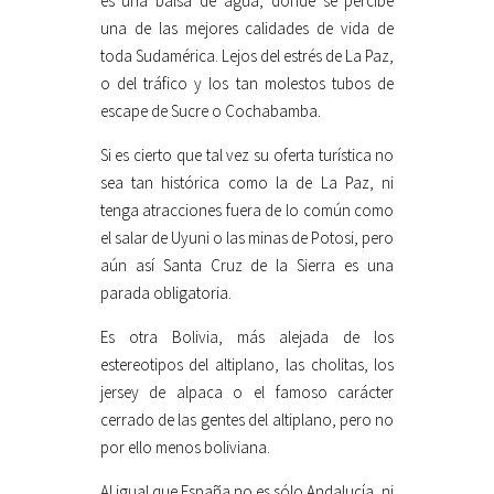
es una balsa de agua, donde se percibe
una de las mejores calidades de vida de
toda Sudamérica. Lejos del estrés de La Paz,
o del tráfico y los tan molestos tubos de
escape de Sucre o Cochabamba.
Si es cierto que tal vez su oferta turística no
sea tan histórica como la de La Paz, ni
tenga atracciones fuera de lo común como
el salar de Uyuni o las minas de Potosi, pero
aún así Santa Cruz de la Sierra es una
parada obligatoria.
Es otra Bolivia, más alejada de los
estereotipos del altiplano, las cholitas, los
jersey de alpaca o el famoso carácter
cerrado de las gentes del altiplano, pero no
por ello menos boliviana.
Al igual que España no es sólo Andalucía, ni