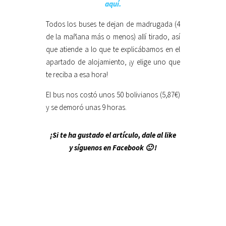
aquí.
Todos los buses te dejan de madrugada (4
de la mañana más o menos) allí tirado, así
que atiende a lo que te explicábamos en el
apartado de alojamiento, ¡y elige uno que
te reciba a esa hora!
El bus nos costó unos 50 bolivianos (5,87€)
y se demoró unas 9 horas.
¡Si te ha gustado el artículo, dale al like
y síguenos en Facebook 🙂 !