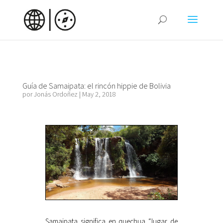
Guía de Samaipata: el rincón hippie de Bolivia
por
Jonás Ordoñez
|
May 2, 2018
Samaipata significa en quechua “lugar de