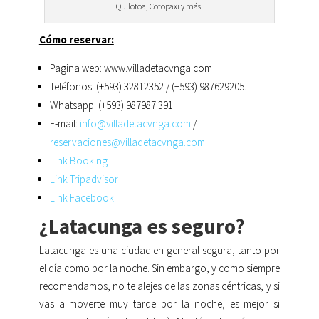
Quilotoa, Cotopaxi y más!
Cómo reservar:
Pagina web: www.villadetacvnga.com
Teléfonos: (+593) 32812352 / (+593) 987629205.
Whatsapp: (+593) 987987 391.
E-mail:
info@villadetacvnga.com
/
reservaciones@villadetacvnga.com
Link Booking
Link Tripadvisor
Link Facebook
¿Latacunga es seguro?
Latacunga es una ciudad en general segura, tanto por
el día como por la noche. Sin embargo, y como siempre
recomendamos, no te alejes de las zonas céntricas, y si
vas a moverte muy tarde por la noche, es mejor si