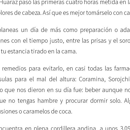
 Huaraz pasó las primeras cuatro horas metida en 
lores de cabeza. Así que es mejor tomárselo con c
 planeas un día de más como preparación o ada
ienes con el tiempo justo, entre las prisas y el so
 tu estancia tirado en la cama.
 remedios para evitarlo, en casi todas las farma
ulas para el mal del altura: Coramina, Sorojchi
o que nos dieron en su día fue: beber aunque no
e no tengas hambre y procurar dormir solo. Al
usiones o caramelos de coca.
ncuentra en plena cordillera andina, a unos 3.0