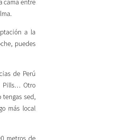
la cama entre
alma.
ptación a la
roche, puedes
cias de Perú
 Pills… Otro
 tengas sed,
go más local
90 metros de