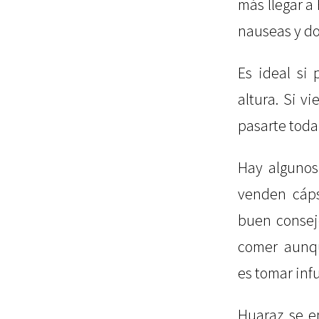
más llegar a
nauseas y do
Es ideal si
altura. Si v
pasarte toda
Hay algunos
venden cáps
buen consej
comer aunqu
es tomar inf
Huaraz se e