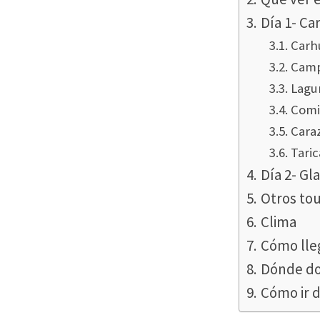
Día 1- Ca
Carh
Camp
Lagu
Comi
Cara
Taric
Día 2- Gla
Otros to
Clima
Cómo lle
Dónde do
Cómo ir d