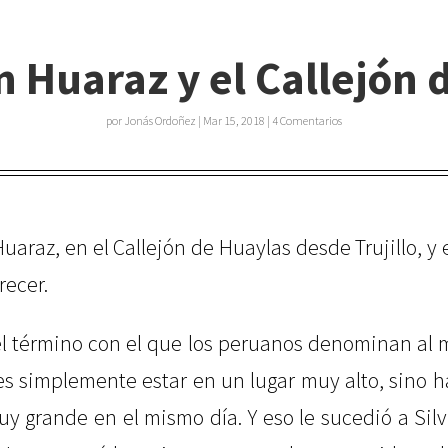
n Huaraz y el Callejón 
por
Jonás Ordoñez
|
Mar 15, 2018
|
4 Comentarios
uaraz, en el Callejón de Huaylas desde Trujillo, y 
recer.
l término con el que los peruanos denominan al m
es simplemente estar en un lugar muy alto, sino h
uy grande en el mismo día. Y eso le sucedió a Sil