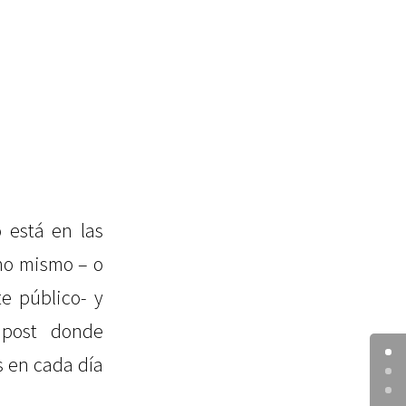
 está en las
no mismo – o
e público- y
 post donde
s en cada día