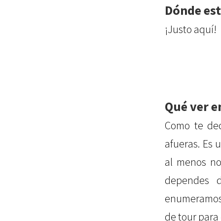
Dónde es
¡Justo aquí!
Qué ver e
Como te dec
afueras. Es
al menos no
dependes d
enumeramos l
de tour para