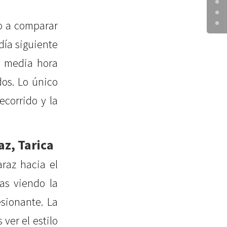
po a comparar
día siguiente
s media hora
dos. Lo único
ecorrido y la
z, Tarica
raz hacia el
as viendo la
esionante. La
ver el estilo