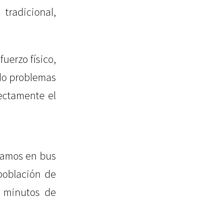
tradicional,
uerzo físico,
ido problemas
ectamente el
ncamos en bus
población de
0 minutos de