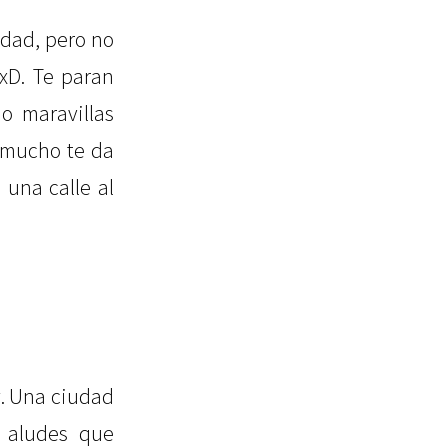
idad, pero no
xD. Te paran
o maravillas
o mucho te da
 una calle al
. Una ciudad
s aludes que