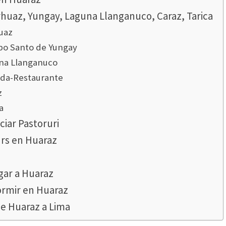
rhuaz, Yungay, Laguna Llanganuco, Caraz, Tarica
uaz
o Santo de Yungay
na Llanganuco
da-Restaurante
z
a
ciar Pastoruri
urs en Huaraz
gar a Huaraz
rmir en Huaraz
e Huaraz a Lima