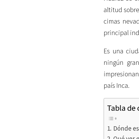
altitud sobr
cimas nevad
principal ind
Es una ciud
ningún gran
impresionant
país Inca.
Tabla de
Dónde es
Qué ver 