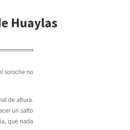
de Huaylas
el soroche no
al de altura.
acer un salto
via, que nada