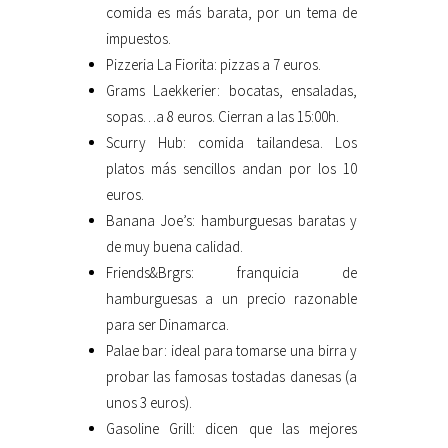
comida es más barata, por un tema de
impuestos.
Pizzeria La Fiorita: pizzas a 7 euros.
Grams Laekkerier: bocatas, ensaladas,
sopas…a 8 euros. Cierran a las 15:00h.
Scurry Hub: comida tailandesa. Los
platos más sencillos andan por los 10
euros.
Banana Joe’s: hamburguesas baratas y
de muy buena calidad.
Friends&Brgrs: franquicia de
hamburguesas a un precio razonable
para ser Dinamarca.
Palae bar: ideal para tomarse una birra y
probar las famosas tostadas danesas (a
unos 3 euros).
Gasoline Grill: dicen que las mejores