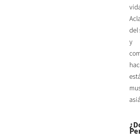
vi
Acl
del
y 
com
hac
est
mus
asiá
¿D
Pe