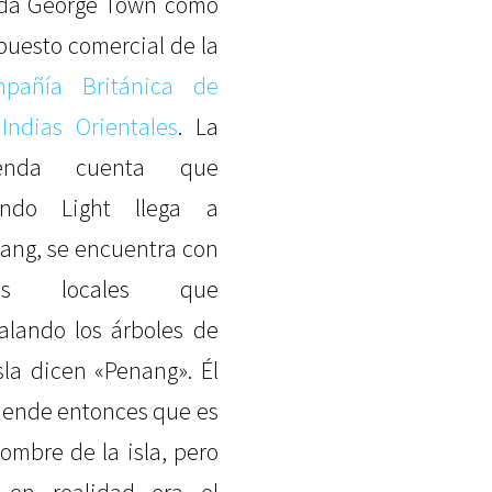
da George Town como
puesto comercial de la
pañía Británica de
 Indias Orientales
. La
yenda cuenta que
ando Light llega a
ang, se encuentra con
os locales que
alando los árboles de
isla dicen «Penang». Él
iende entonces que es
nombre de la isla, pero