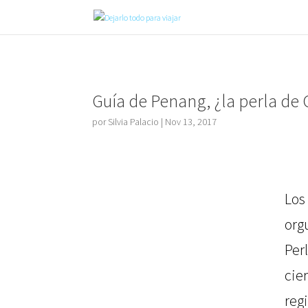
Guía de Penang, ¿la perla de 
por
Silvia Palacio
|
Nov 13, 2017
Lo
org
Per
ci
reg