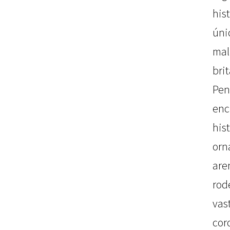
his
ún
mal
bri
Pe
enc
hi
orn
ar
rod
va
cor