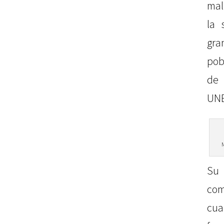
mal
la 
gra
pob
de 
UNE
Su
co
cu