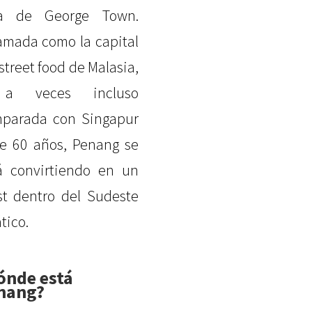
da de George Town.
amada como la capital
 street food de Malasia,
a veces incluso
parada con Singapur
e 60 años, Penang se
á convirtiendo en un
t dentro del Sudeste
tico.
ónde está
nang?