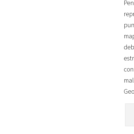
P
re
pun
map
deb
est
con
mal
Geo