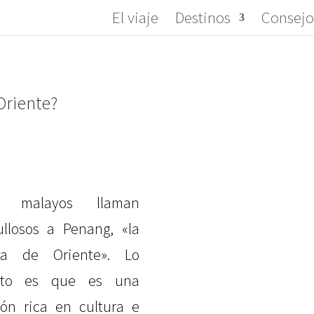
El viaje
Destinos
Consejo
Oriente?
s malayos llaman
ullosos a Penang, «la
la de Oriente». Lo
erto es que es una
ión rica en cultura e