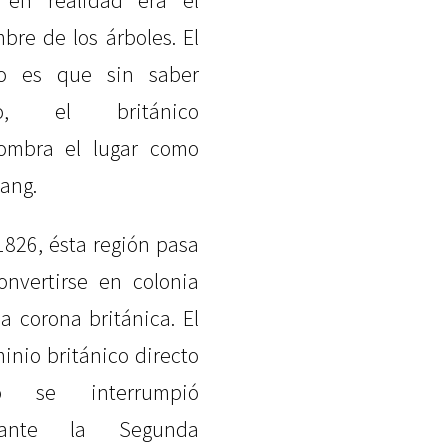
 en realidad era el
bre de los árboles. El
o es que sin saber
to, el británico
ombra el lugar como
ang.
1826, ésta región pasa
onvertirse en colonia
la corona británica. El
inio británico directo
lo se interrumpió
rante la Segunda