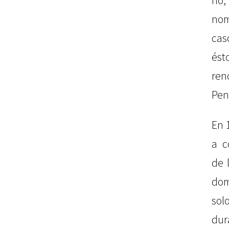
no,
nom
cas
és
ren
Pen
En 
a c
de 
dom
so
du