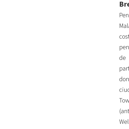
Br
Pen
Mal
cos
pen
de
par
don
ciu
Tow
(an
Wel