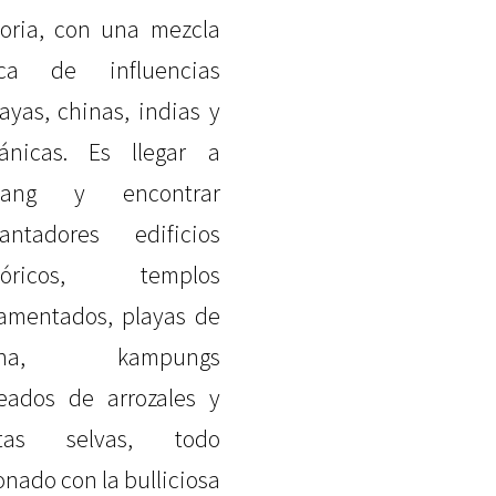
toria, con una mezcla
ica de influencias
ayas, chinas, indias y
tánicas. Es llegar a
nang y encontrar
antadores edificios
stóricos, templos
amentados, playas de
ena, kampungs
eados de arrozales y
stas selvas, todo
onado con la bulliciosa