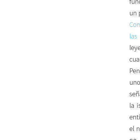
fun
un 
Com
las
le
cu
Pen
un
señ
la 
ent
el 