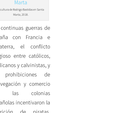
cultura de Rodrigo Bastidas en Santa
Marta, 2018.
 continuas guerras de
paña con Francia e
laterra, el conflicto
igioso entre católicos,
licanos y calvinistas, y
s prohibiciones de
egación y comercio
n las colonias
añolas incentivaron la
rición de piratas,