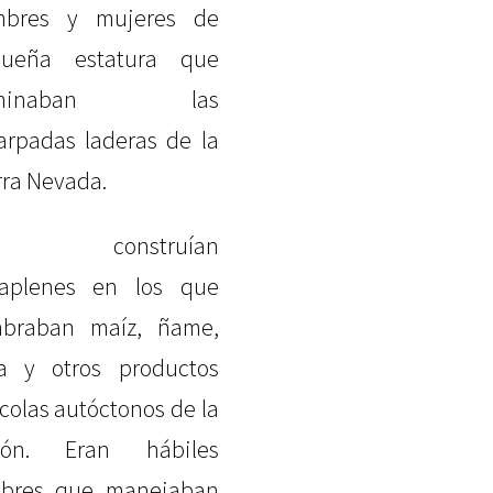
mbres y mujeres de
queña estatura que
ominaban las
arpadas laderas de la
rra Nevada.
lí construían
raplenes en los que
braban maíz, ñame,
a y otros productos
ícolas autóctonos de la
gión. Eran hábiles
ebres que manejaban