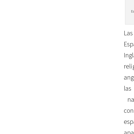
Es
Las
Es
Ing
rel
ang
la
nav
co
esp
apa