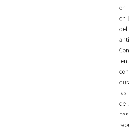
en 
en 
del
an
Co
le
con
dur
las
de 
pa
rep