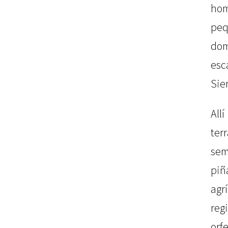
ho
pe
d
esc
Sie
Al
ter
sem
piñ
agr
re
orf