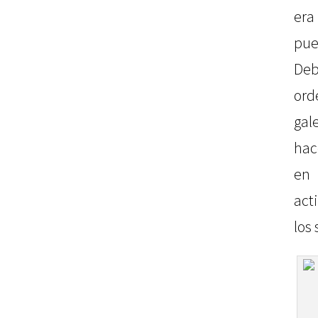
era
pu
Deb
ord
ga
hac
en
act
los 