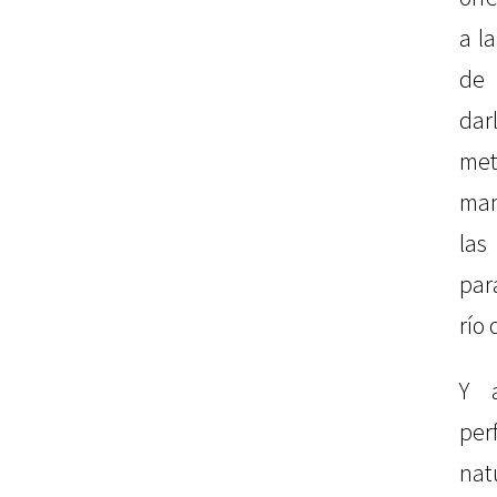
a l
de 
dar
met
man
las
par
río 
Y 
per
nat