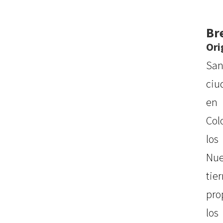
Br
Ori
San
ciu
en
Col
los
Nu
tie
pro
lo