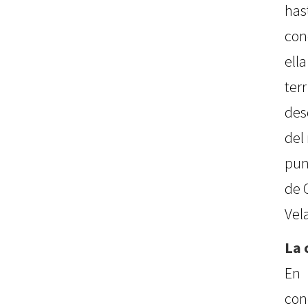
ha
con
ell
ter
des
del
pun
de 
Vela
La 
En
con