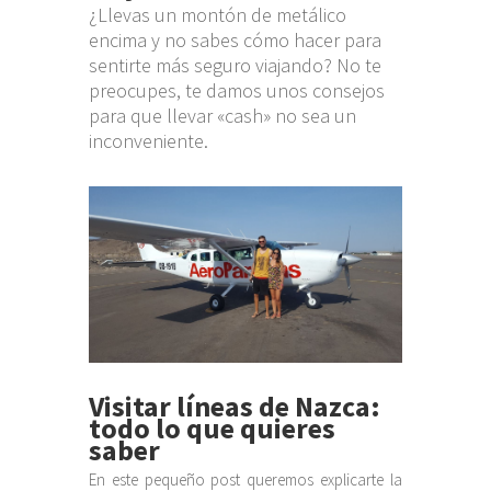
¿Llevas un montón de metálico
encima y no sabes cómo hacer para
sentirte más seguro viajando? No te
preocupes, te damos unos consejos
para que llevar «cash» no sea un
inconveniente.
Visitar líneas de Nazca:
todo lo que quieres
saber
En este pequeño post queremos explicarte la