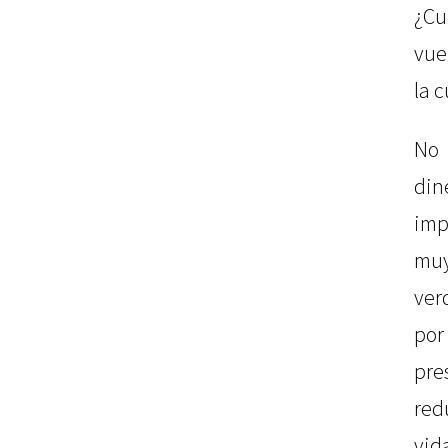
¿Cu
vue
la 
No
din
imp
muy
ver
po
pr
red
vid