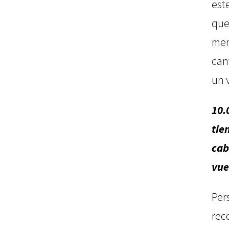
est
qu
me
can
un 
10.
tie
cab
vue
Pe
re