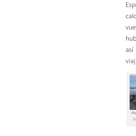
Esp
cal
vue
hub
as
via
Pla
C