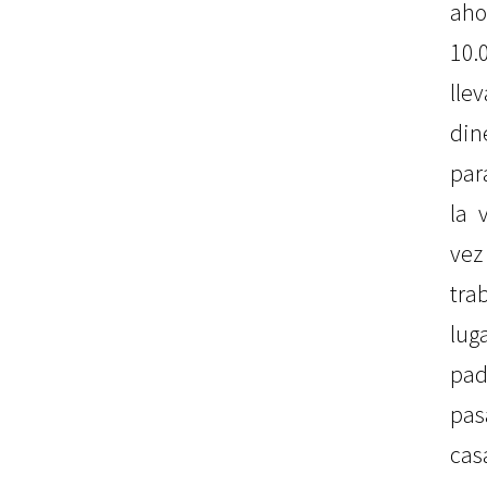
aho
10.
ll
din
par
la 
vez
tr
lug
pad
pas
cas