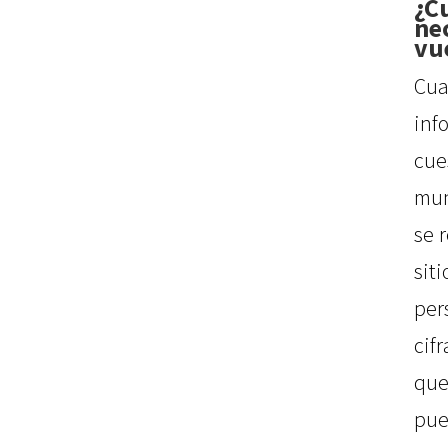
¿C
nec
vu
C
inf
cue
mun
se 
si
per
cif
que
pue