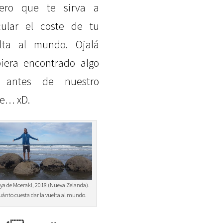
ero que te sirva a
cular el coste de tu
lta al mundo. Ojalá
iera encontrado algo
í antes de nuestro
je… xD.
ya de Moeraki, 2018 (Nueva Zelanda).
uánto cuesta dar la vuelta al mundo.