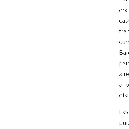
opc
ca
tra
cu
Ba
par
alr
ah
dis
Est
pu