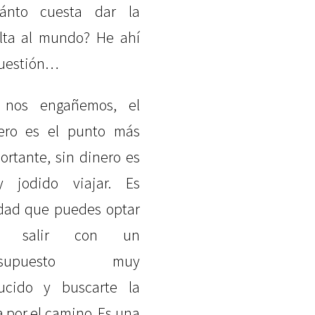
ánto cuesta dar la
lta al mundo? He ahí
cuestión…
 nos engañemos, el
ero es el punto más
ortante, sin dinero es
 jodido viajar. Es
dad que puedes optar
r salir con un
esupuesto muy
ucido y buscarte la
a por el camino. Es una