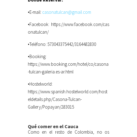
•E-mail:
casonatulcan@gmail.com
•Facebook: https://www.facebook.com/cas
onatulcan/
•Teléfono: 573043375442/3164482830
•Booking:
https://www.booking.com/hotel/co/casona
-tulcan-galeria.es-ar.html
•Hostelworld:
https://www.spanish.hostelworld.com/host
eldetails.php/Casona-Tulcan-
Gallery/Popayan/283015
Qué comer en el Cauca
Como en el resto de Colombia, no os