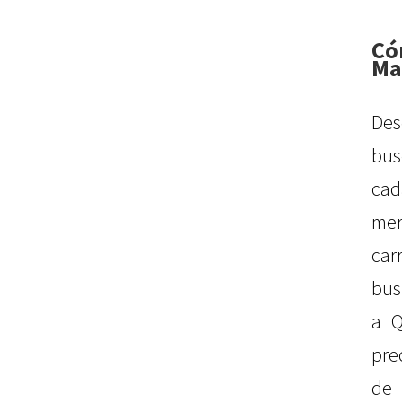
Có
Ma
Des
bu
cad
mer
car
bus
a Q
pre
de