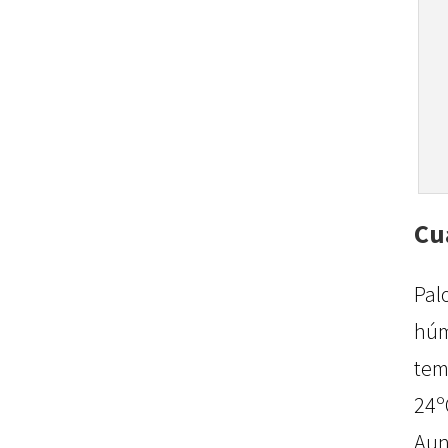
Cu
Pal
hú
tem
24º
Aun