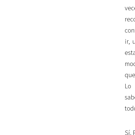
vec
re
con
ir,
es
moc
que
Lo
sa
tod
Sí,