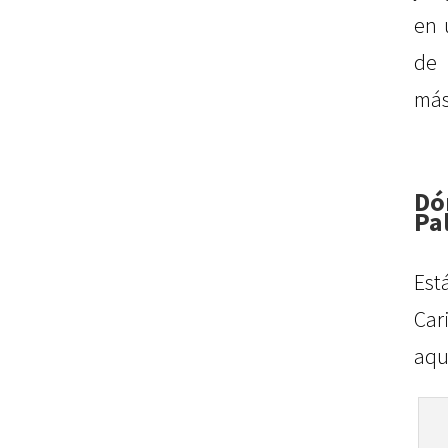
en 
de 
más
D
Pa
Est
Car
aqu