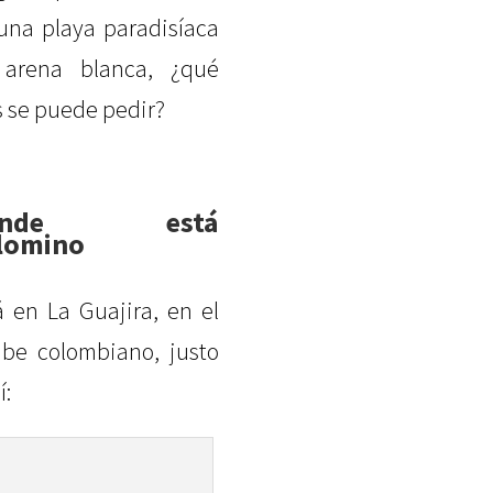
una playa paradisíaca
arena blanca, ¿qué
 se puede pedir?
ónde está
lomino
á en La Guajira, en el
ibe colombiano, justo
í: