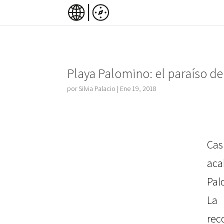
Playa Palomino: el paraíso d
por
Silvia Palacio
|
Ene 19, 2018
Ca
ac
Pal
La 
rec