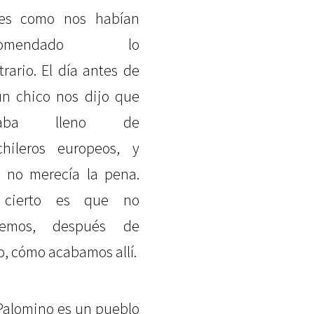
es como nos habían
comendado lo
trario. El día antes de
 un chico nos dijo que
taba lleno de
hileros europeos, y
 no merecía la pena.
 cierto es que no
bemos, después de
o, cómo acabamos allí.
 Palomino es un pueblo