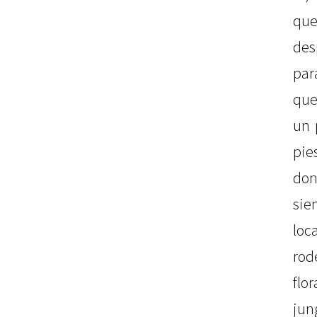
qu
des
par
que
un 
pie
don
si
lo
rod
flo
jun