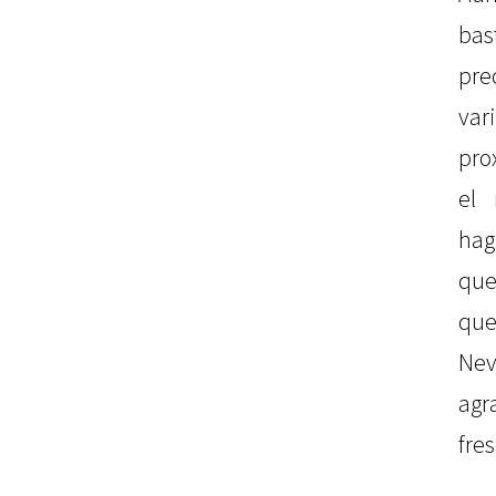
bas
pre
var
pro
el 
hag
que
que
Nev
agr
fre