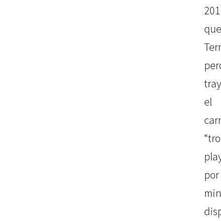
201
qu
Ter
per
tra
el
car
“tr
pla
po
min
dis