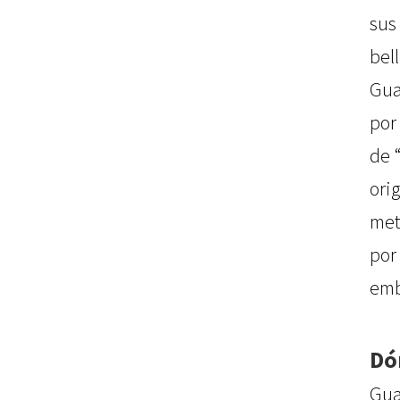
sus
bel
Gua
por
de 
ori
met
po
emb
Dó
Gu