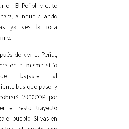
ar en El Peñol, y él te
icará, aunque cuando
gas ya ves la roca
rme.
pués de ver el Peñol,
era en el mismo sitio
nde bajaste al
uiente bus que pase, y
cobrará 2000COP por
er el resto trayecto
ta el pueblo. Si vas en