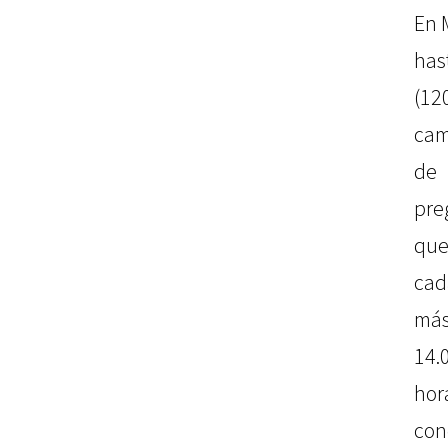
En 
has
(12
cam
de
pre
que
cad
más
14.
hor
con