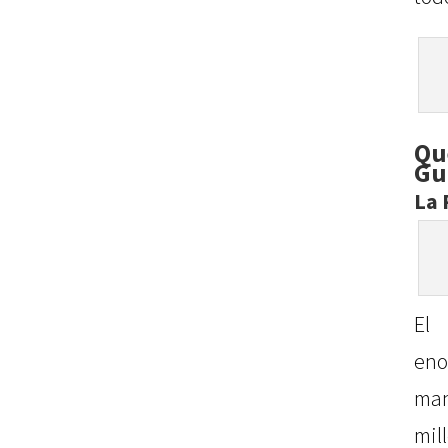
Q
Gu
La 
El
eno
ma
mil