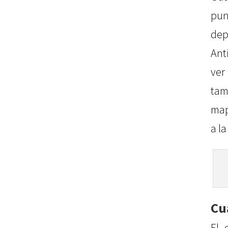
pu
de
Ant
ve
tam
map
a la
Cu
El 