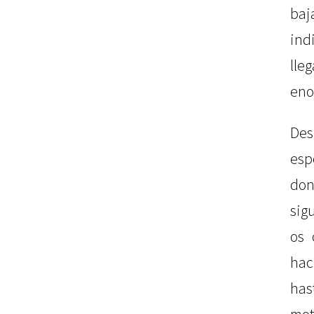
baj
ind
lle
eno
Des
esp
do
sig
os 
hac
has