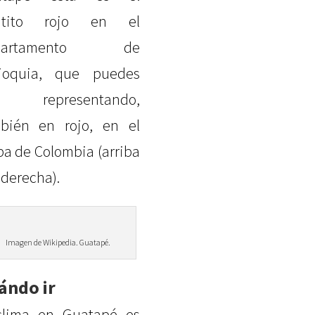
ntito rojo en el
partamento de
ioquia, que puedes
r representando,
bién en rojo, en el
a de Colombia (arriba
 derecha).
Imagen de Wikipedia. Guatapé.
ándo ir
clima en Guatapé es