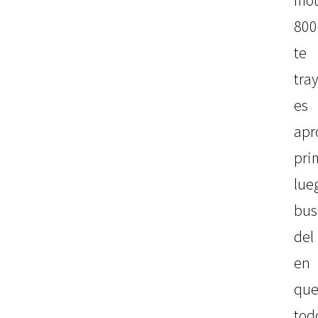
mot
800
te
tra
es
apr
pri
lue
bus
del
en 
que
tod