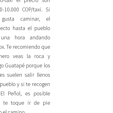
o-taxi el precio son
0-10.000 COP/taxi. Si
 gusta caminar, el
yecto hasta el pueblo
 una hora andando
ox. Te recomiendo que
mero veas la roca y
go Guatapé porque los
es suelen salir llenos
 pueblo y si te recogen
El Peñol, es posible
 te toque ir de pie
o el camino.