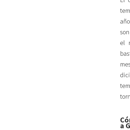
tem
año
son
el 
bas
mes
dic
tem
tor
Có
a 