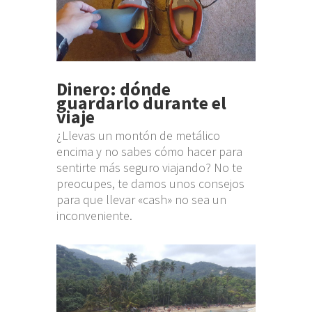
Dinero: dónde
guardarlo durante el
viaje
¿Llevas un montón de metálico
encima y no sabes cómo hacer para
sentirte más seguro viajando? No te
preocupes, te damos unos consejos
para que llevar «cash» no sea un
inconveniente.