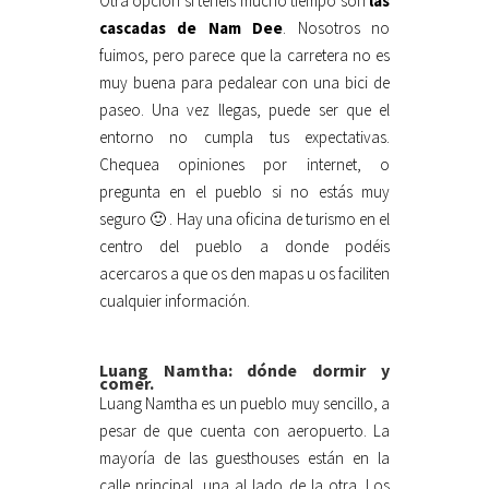
Otra opción si tenéis mucho tiempo son
las
cascadas de Nam Dee
. Nosotros no
fuimos, pero parece que la carretera no es
muy buena para pedalear con una bici de
paseo. Una vez llegas, puede ser que el
entorno no cumpla tus expectativas.
Chequea opiniones por internet, o
pregunta en el pueblo si no estás muy
seguro 🙂 . Hay una oficina de turismo en el
centro del pueblo a donde podéis
acercaros a que os den mapas u os faciliten
cualquier información.
Luang Namtha: dónde dormir y
comer.
Luang Namtha es un pueblo muy sencillo, a
pesar de que cuenta con aeropuerto. La
mayoría de las guesthouses están en la
calle principal, una al lado de la otra. Los