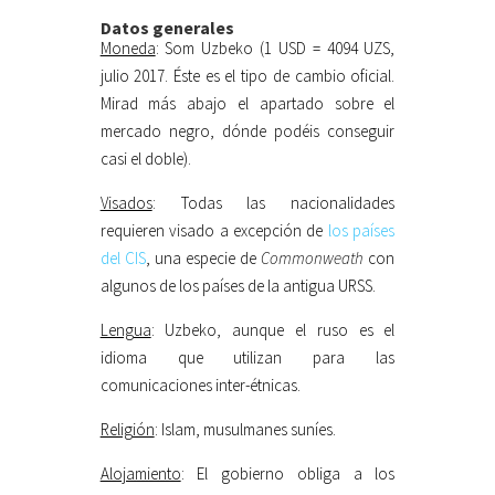
Datos generales
Moneda
: Som Uzbeko (1 USD = 4094 UZS,
julio 2017. Éste es el tipo de cambio oficial.
Mirad más abajo el apartado sobre el
mercado negro, dónde podéis conseguir
casi el doble).
Visados
: Todas las nacionalidades
requieren visado a excepción de
los países
del CIS
, una especie de
Commonweath
con
algunos de los países de la antigua URSS.
Lengua
: Uzbeko, aunque el ruso es el
idioma que utilizan para las
comunicaciones inter-étnicas.
Religión
: Islam, musulmanes suníes.
Alojamiento
: El gobierno obliga a los