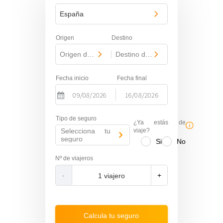
España
Origen
Destino
Origen del viaje
-
Destino del viaje
Fecha inicio
Fecha final
-
N
N
Tipo de seguro
a
a
¿Ya estás de
Selecciona tu
v
v
viaje?
seguro
Si
No
i
i
g
g
Nº de viajeros
a
a
-
+
t
t
e
e
f
b
o
a
Calcula tu seguro
r
c