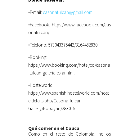
•E-mail:
casonatulcan@gmail.com
•Facebook: https://www.facebook.com/cas
onatulcan/
•Teléfono: 573043375442/3164482830
•Booking:
https://www.booking.com/hotel/co/casona
-tulcan-galeria.es-ar.html
•Hostelworld:
https://www.spanish.hostelworld.com/host
eldetails.php/Casona-Tulcan-
Gallery/Popayan/283015
Qué comer en el Cauca
Como en el resto de Colombia, no os