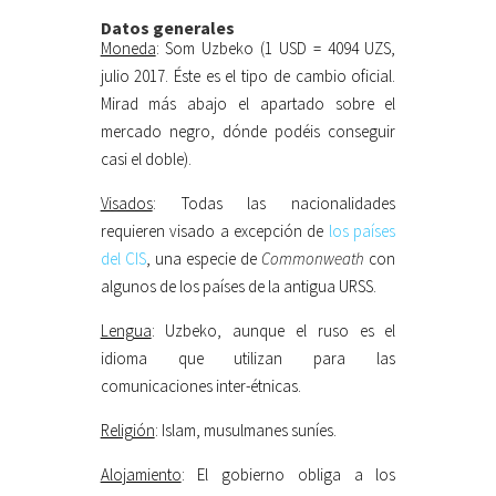
Datos generales
Moneda
: Som Uzbeko (1 USD = 4094 UZS,
julio 2017. Éste es el tipo de cambio oficial.
Mirad más abajo el apartado sobre el
mercado negro, dónde podéis conseguir
casi el doble).
Visados
: Todas las nacionalidades
requieren visado a excepción de
los países
del CIS
, una especie de
Commonweath
con
algunos de los países de la antigua URSS.
Lengua
: Uzbeko, aunque el ruso es el
idioma que utilizan para las
comunicaciones inter-étnicas.
Religión
: Islam, musulmanes suníes.
Alojamiento
: El gobierno obliga a los