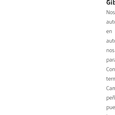
Gi
No
aut
en
aut
nos
par
Con
ter
Cam
peñ
pue