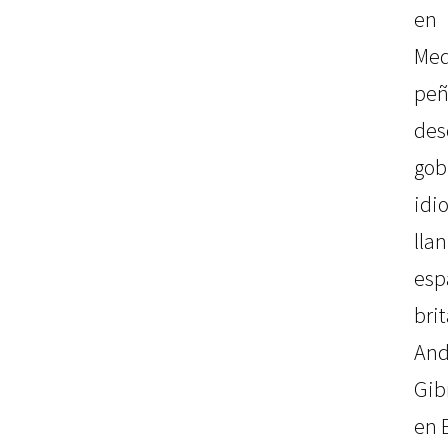
en
Med
peñ
des
gob
id
lla
esp
br
And
Gib
en 