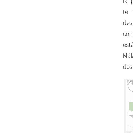
la 
te 
de
con
es
Mál
dos