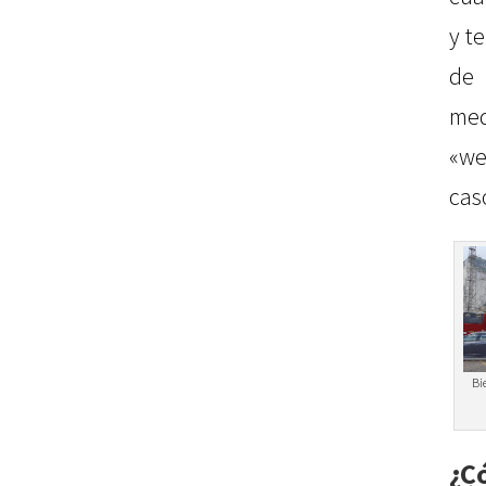
y t
de
me
«we
caso
Bi
¿C