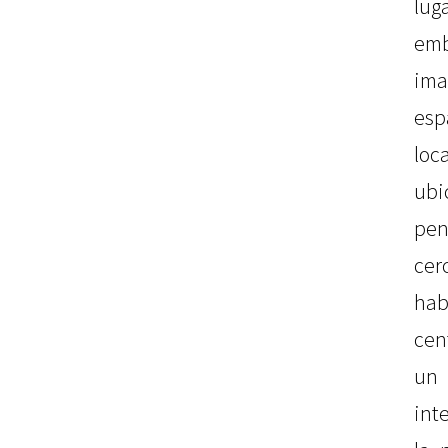
l
emb
im
esp
lo
ub
pen
ce
ha
cen
un 
int