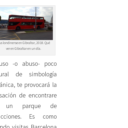
s londinense en Gibraltar, 2018. Qué
ver en Gibraltar en un día.
uso -o abuso- poco
ural de simbología
tánica, te provocará la
sación de encontrare
 un parque de
racciones. Es como
ndo visitas Barcelona