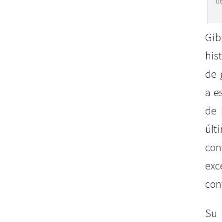
Ub
Gib
his
de 
a e
de 
últ
co
exc
con
Su 