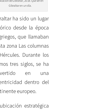
icación de Gibraltar, 2018. Qué ver en
Gibraltar en un día.
raltar ha sido un lugar
tórico desde la época
griegos, que llamaban
sta zona Las columnas
Hércules. Durante los
imos tres siglos, se ha
nvertido en una
entricidad dentro del
tinente europeo.
ubicación estratégica