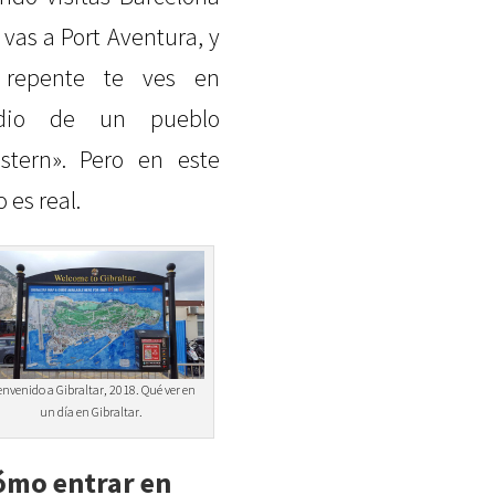
e vas a Port Aventura, y
 repente te ves en
dio de un pueblo
stern». Pero en este
 es real.
envenido a Gibraltar, 2018. Qué ver en
un día en Gibraltar.
ómo entrar en