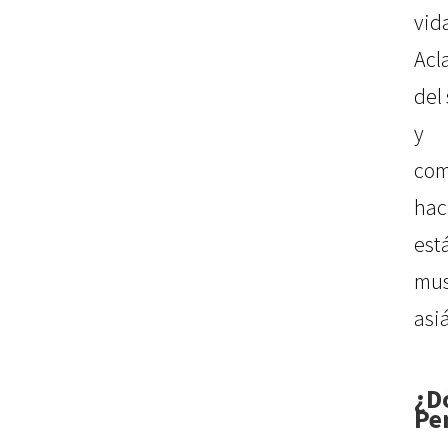
vi
Acl
del
y 
com
hac
est
mus
asiá
¿D
Pe