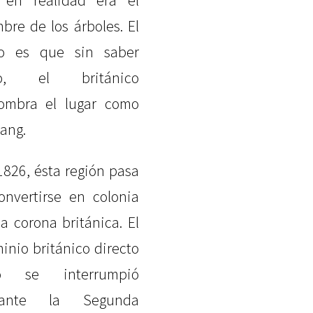
 en realidad era el
bre de los árboles. El
o es que sin saber
to, el británico
ombra el lugar como
ang.
1826, ésta región pasa
onvertirse en colonia
la corona británica. El
inio británico directo
lo se interrumpió
rante la Segunda