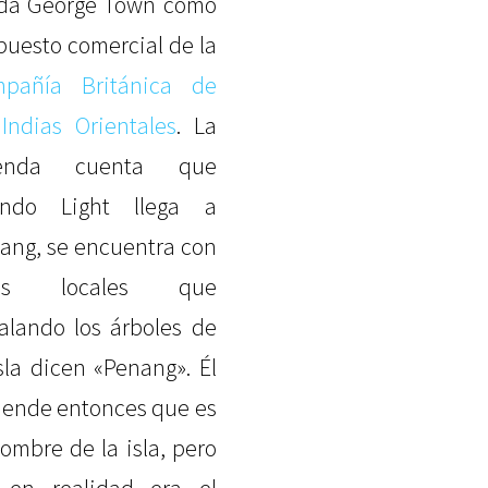
da George Town como
puesto comercial de la
pañía Británica de
 Indias Orientales
. La
yenda cuenta que
ando Light llega a
ang, se encuentra con
os locales que
alando los árboles de
isla dicen «Penang». Él
iende entonces que es
nombre de la isla, pero