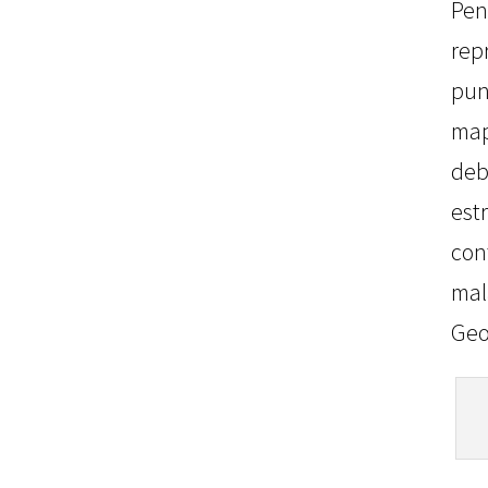
P
re
pun
map
deb
est
con
mal
Geo