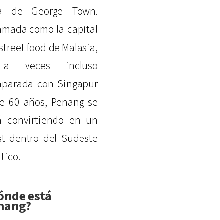
da de George Town.
amada como la capital
 street food de Malasia,
a veces incluso
parada con Singapur
e 60 años, Penang se
á convirtiendo en un
t dentro del Sudeste
tico.
ónde está
nang?