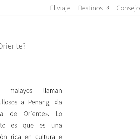
El viaje
Destinos
Consejo
Oriente?
s malayos llaman
ullosos a Penang, «la
la de Oriente». Lo
erto es que es una
ión rica en cultura e