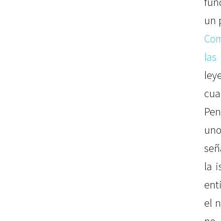
fun
un 
Com
las
le
cu
Pen
un
señ
la 
ent
el 