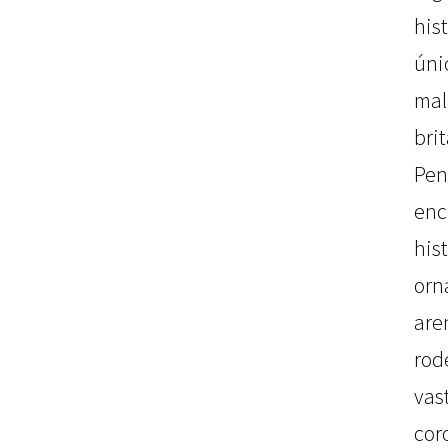
his
ún
mal
bri
Pe
enc
hi
orn
ar
rod
va
cor