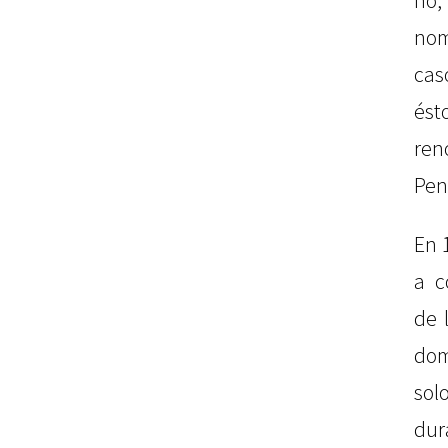
no,
nom
cas
és
ren
Pen
En 
a c
de 
dom
so
du