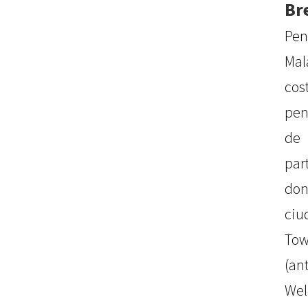
Br
Pen
Mal
cos
pen
de
par
don
ciu
Tow
(an
Wel