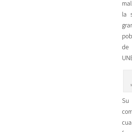
mal
la 
gra
pob
de 
UNE
Su
co
cu