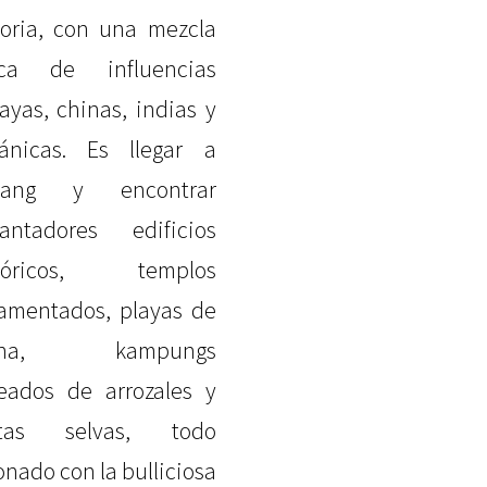
toria, con una mezcla
ica de influencias
ayas, chinas, indias y
tánicas. Es llegar a
nang y encontrar
antadores edificios
stóricos, templos
amentados, playas de
ena, kampungs
eados de arrozales y
stas selvas, todo
onado con la bulliciosa