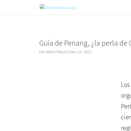
Guía de Penang, ¿la perla de 
por
Silvia Palacio
|
Nov 13, 2017
Lo
org
Per
ci
reg