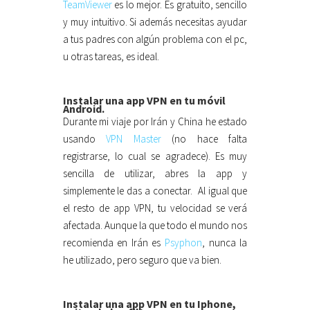
TeamViewer
es lo mejor. Es gratuito, sencillo
y muy intuitivo. Si además necesitas ayudar
a tus padres con algún problema con el pc,
u otras tareas, es ideal.
Instalar una app VPN en tu móvil
Android.
Durante mi viaje por Irán y China he estado
usando
VPN Master
(no hace falta
registrarse, lo cual se agradece). Es muy
sencilla de utilizar, abres la app y
simplemente le das a conectar. Al igual que
el resto de app VPN, tu velocidad se verá
afectada. Aunque la que todo el mundo nos
recomienda en Irán es
Psyphon
, nunca la
he utilizado, pero seguro que va bien.
Instalar una app VPN en tu Iphone,