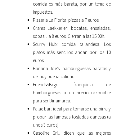
comida es más barata, por un tema de
impuestos.
Pizzeria La Fiorita: pizzas a 7 euros.
Grams Laekkerier: bocatas, ensaladas,
sopas…a 8 euros. Cierran a las 15:00h.
Scurry Hub: comida tailandesa. Los
platos más sencillos andan por los 10
euros.
Banana Joe’s: hamburguesas baratas y
de muy buena calidad.
Friends&Brgrs: franquicia de
hamburguesas a un precio razonable
para ser Dinamarca.
Palae bar: ideal para tomarse una birra y
probar las famosas tostadas danesas (a
unos 3 euros).
Gasoline Grill: dicen que las mejores