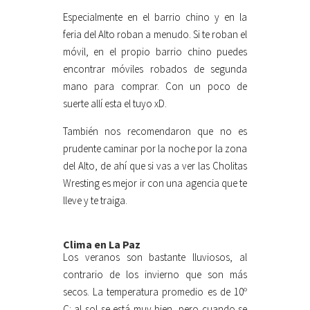
Especialmente en el barrio chino y en la
feria del Alto roban a menudo. Si te roban el
móvil, en el propio barrio chino puedes
encontrar móviles robados de segunda
mano para comprar. Con un poco de
suerte allí esta el tuyo xD.
También nos recomendaron que no es
prudente caminar por la noche por la zona
del Alto, de ahí que si vas a ver las Cholitas
Wresting es mejor ir con una agencia que te
lleve y te traiga.
Clima en La Paz
Los veranos son bastante lluviosos, al
contrario de los invierno que son más
secos. La temperatura promedio es de 10º
C: al sol se está muy bien, pero cuando se