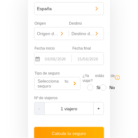
España
Origen
Destino
Origen del viaje
-
Destino del viaje
Fecha inicio
Fecha final
-
N
N
Tipo de seguro
a
a
¿Ya estás de
Selecciona tu
v
v
viaje?
seguro
Si
No
i
i
g
g
Nº de viajeros
a
a
-
+
t
t
e
e
f
b
o
a
Calcula tu seguro
r
c