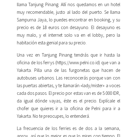
llama Tanjung Pinang. Allí nos quedamos en un hotel
muy recomendable, justo al lado del puerto. Se llama
Sampurna Jaya, lo puedes encontrar en booking, y su
precio es de 18 euros con desayuno. El desayuno es
muy malo, y el internet solo va en el lobby, pero la
habitación esta genial para su precio.
Una vez en Tanjung Pinang tendrás que ir hasta la
oficina de los ferrys (https://www.pelni.co.id) que van a
Yakarta. Pilla una de las furgonetas que hacen de
autobuses urbanos. Las reconocerás porque van con
las puertas abiertas, y te llamarán «lady/mister» a voces
cada dos pasos. El precio por estas van es de 5.000 IDR,
da igual dónde vayas, éste es el precio. Explícale el
chofer que quieres ir a la oficina de Pelni para ir a
Yakarta. No te preocupes, lo entenderá.
La frecuencia de los ferries es de dos a la semana,
aprox, así que lo mejor es que lo mires con tiempo. El