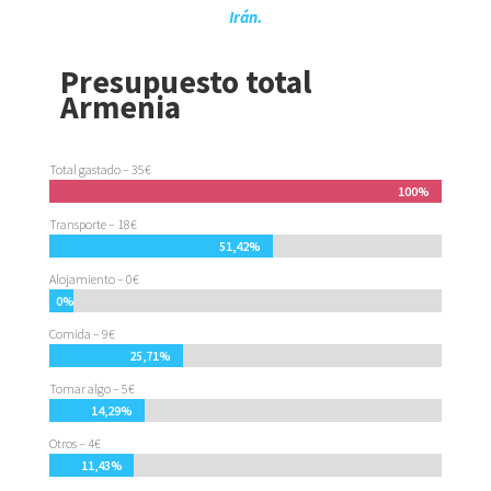
Irán.
Presupuesto total
Armenia
Total gastado – 35€
100%
Transporte – 18€
51,42%
Alojamiento – 0€
0%
Comida – 9€
25,71%
Tomar algo – 5€
14,29%
Otros – 4€
11,43%